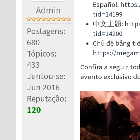
Español:
https
Admin
tid=14199
中文主题:
http
Postagens:
tid=14200
680
Chủ đề bằng tiế
Tópicos:
https://megam
433
Confira a seguir to
Juntou-se:
evento exclusivo 
Jun 2016
Reputação:
120