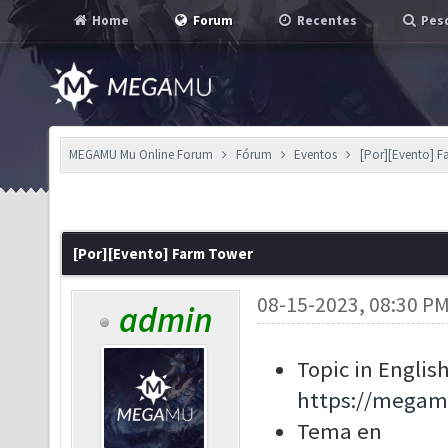
Home
Forum
Recentes
Pesq
MEGAMU Mu Online Forum
Fórum
Eventos
[Por][Evento] 
[Por][Evento] Farm Tower
08-15-2023, 08:30 P
admin
Topic in English
https://megam
Tema en