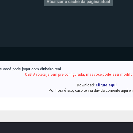
e você pode jogar com dinheiro real
OBS: A roleta já vem pré-configurada, mas você pode fazer modific
Download:
Clique aqui
Por hora é isso, caso tenha dúvida comente aqui e