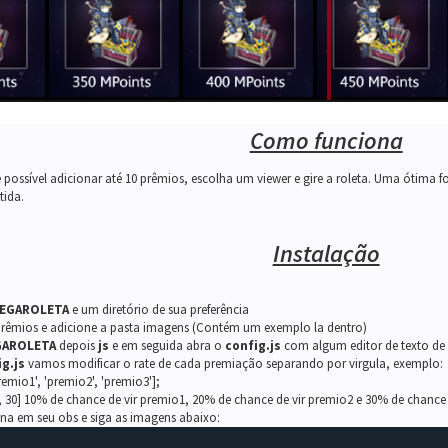
Como funciona
 possível adicionar até 10 prêmios, escolha um viewer e gire a roleta. Uma ótima 
tida.
Instalação
EGAROLETA
e um diretório de sua preferência
prêmios e adicione a pasta imagens (Contém um exemplo la dentro)
AROLETA
depois
js
e em seguida abra o
config.js
com algum editor de texto de 
g.js
vamos modificar o rate de cada premiação separando por virgula, exemplo:
remio1', 'premio2', 'premio3'];
20, 30] 10% de chance de vir premio1, 20% de chance de vir premio2 e 30% de chance
na em seu obs e siga as imagens abaixo: