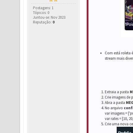
Postagens: 1
Tópicos: 0
Juntou-se: Nov 2023
Reputação:
0
Com está roleta é
stream mais diver
Extraia a pasta
M
Crie imagens de 
Abra a pasta
MEG
No arquivo
confi
var imagens = ['p
var rates = [10, 
Crie uma nova ce