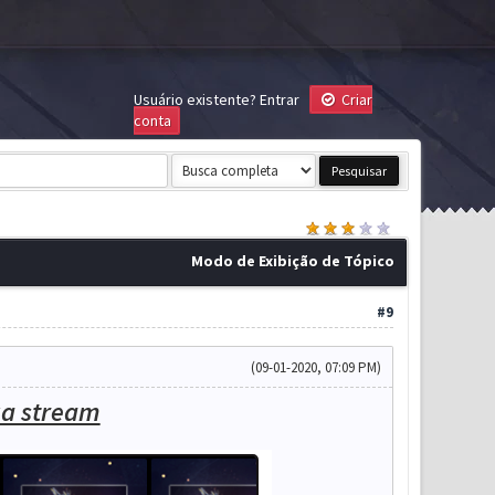
Usuário existente?
Entrar
Criar
conta
Modo de Exibição de Tópico
#9
(09-01-2020, 07:09 PM)
ua stream