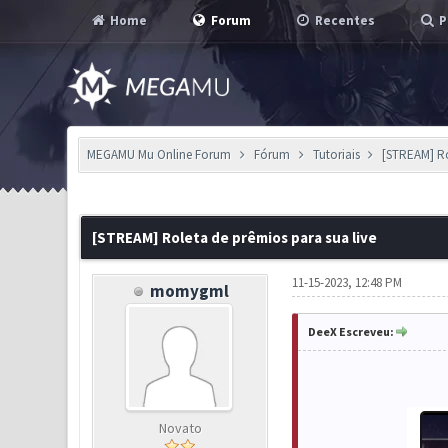
Home
Forum
Recentes
P
MEGAMU Mu Online Forum
Fórum
Tutoriais
[STREAM] Ro
8 Voto(s) - 2.5 em Média
1
2
3
4
5
[STREAM] Roleta de prêmios para sua live
11-15-2023, 12:48 PM
momygml
DeeX Escreveu:
Novato