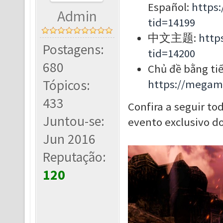
Español:
https
Admin
tid=14199
中文主题:
http
Postagens:
tid=14200
680
Chủ đề bằng tiế
Tópicos:
https://megam
433
Confira a seguir to
Juntou-se:
evento exclusivo 
Jun 2016
Reputação:
120