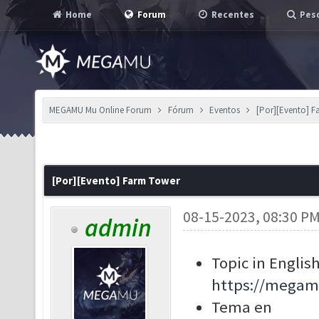
Home
Forum
Recentes
Pesq
MEGAMU Mu Online Forum
Fórum
Eventos
[Por][Evento] 
[Por][Evento] Farm Tower
08-15-2023, 08:30 P
admin
Topic in English
https://megam
Tema en