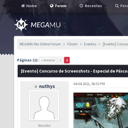
Home
Forum
Recentes
Pesq
MEGAMU Mu Online Forum
Fórum
Eventos
[Evento] Concur
Páginas (2):
« Anterior
1
2
[Evento] Concurso de Screenshots - Especial de Pásco
04-04-2021, 06:53 PM
nuthys
Novato