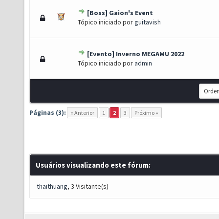
[Boss] Gaion's Event
(s) - 3.5 de 5 em média
1
2
3
4
5
Tópico iniciado por
guitavish
[Evento] Inverno MEGAMU 2022
(s) - 3 de 5 em média
1
2
3
4
5
Tópico iniciado por
admin
Páginas (3):
« Anterior
1
2
3
Próximo »
Usuários visualizando este fórum:
thaithuang
, 3 Visitante(s)