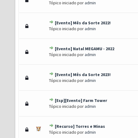
Tópico iniciado por
admin
[Evento] Mês da Sorte 2022!
oto(s) - 5 de 5 em média
1
2
3
4
5
Tópico iniciado por
admin
[Evento] Natal MEGAMU - 2022
oto(s) - 5 de 5 em média
1
2
3
4
5
Tópico iniciado por
admin
[Evento] Mês da Sorte 2023!
oto(s) - 5 de 5 em média
1
2
3
4
5
Tópico iniciado por
admin
[Esp][Evento] Farm Tower
oto(s) - 5 de 5 em média
1
2
3
4
5
Tópico iniciado por
admin
[Recurso] Torres e Minas
o(s) - 4.67 de 5 em média
1
2
3
4
5
Tópico iniciado por
admin