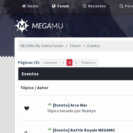
Home
Forum
Recentes
Pesq
MEGAMU Mu Online Forum
Fórum
Eventos
Páginas (3):
« Anterior
1
2
3
Próximo »
Eventos
Tópico
/
Autor
[Evento] Arca War
oto(s) - 5 de 5 em média
1
2
3
4
5
Tópico iniciado por
Dharkyn
[Evento] Battle Royale MEGAMU
oto(s) - 5 de 5 em média
1
2
3
4
5