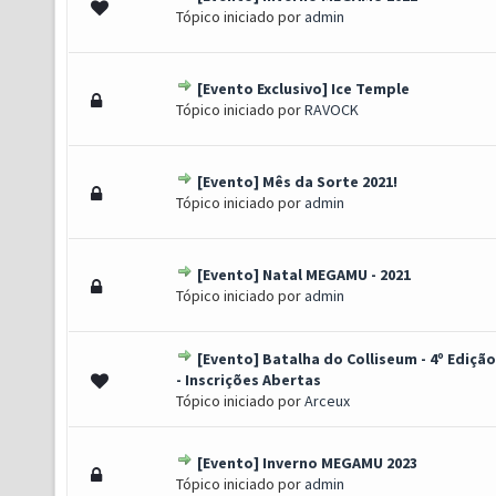
o(s) - 4 de 5 em média
1
2
3
4
5
Tópico iniciado por
admin
[Evento Exclusivo] Ice Temple
o(s) - 4 de 5 em média
1
2
3
4
5
Tópico iniciado por
RAVOCK
[Evento] Mês da Sorte 2021!
o(s) - 4 de 5 em média
1
2
3
4
5
Tópico iniciado por
admin
[Evento] Natal MEGAMU - 2021
o(s) - 4 de 5 em média
1
2
3
4
5
Tópico iniciado por
admin
[Evento] Batalha do Colliseum - 4º Edição
o(s) - 4 de 5 em média
1
2
3
4
5
- Inscrições Abertas
Tópico iniciado por
Arceux
[Evento] Inverno MEGAMU 2023
o(s) - 4 de 5 em média
1
2
3
4
5
Tópico iniciado por
admin