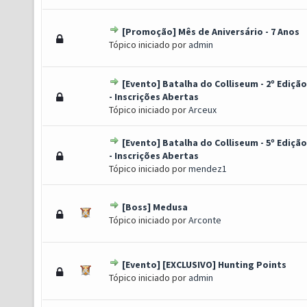
[Promoção] Mês de Aniversário - 7 Anos
o(s) - 4.67 de 5 em média
1
2
3
4
5
Tópico iniciado por
admin
[Evento] Batalha do Colliseum - 2º Edição
to(s) - 4.5 de 5 em média
1
2
3
4
5
- Inscrições Abertas
Tópico iniciado por
Arceux
[Evento] Batalha do Colliseum - 5º Edição
to(s) - 4.5 de 5 em média
1
2
3
4
5
- Inscrições Abertas
Tópico iniciado por
mendez1
[Boss] Medusa
(s) - 4.33 de 5 em média
1
2
3
4
5
Tópico iniciado por
Arconte
[Evento] [EXCLUSIVO] Hunting Points
(s) - 4.25 de 5 em média
1
2
3
4
5
Tópico iniciado por
admin