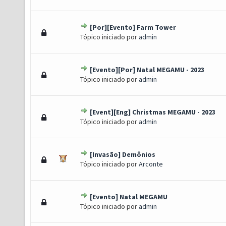
[Por][Evento] Farm Tower
o(s) - 4 de 5 em média
1
2
3
4
5
Tópico iniciado por
admin
[Evento][Por] Natal MEGAMU - 2023
o(s) - 4 de 5 em média
1
2
3
4
5
Tópico iniciado por
admin
[Event][Eng] Christmas MEGAMU - 2023
o(s) - 4 de 5 em média
1
2
3
4
5
Tópico iniciado por
admin
[Invasão] Demônios
(s) - 3.83 de 5 em média
1
2
3
4
5
Tópico iniciado por
Arconte
[Evento] Natal MEGAMU
(s) - 3.83 de 5 em média
1
2
3
4
5
Tópico iniciado por
admin