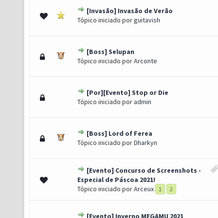
[Invasão] Invasão de Verão
o(s) - 4 de 5 em média
1
2
3
4
5
Tópico iniciado por
guitavish
[Boss] Selupan
o(s) - 4 de 5 em média
1
2
3
4
5
Tópico iniciado por
Arconte
[Por][Evento] Stop or Die
o(s) - 4 de 5 em média
1
2
3
4
5
Tópico iniciado por
admin
[Boss] Lord of Ferea
o(s) - 4 de 5 em média
1
2
3
4
5
Tópico iniciado por
Dharkyn
[Evento] Concurso de Screenshots -
o(s) - 4 de 5 em média
1
2
3
4
5
Especial de Páscoa 2021!
Tópico iniciado por
Arceux
1
2
[Evento] Inverno MEGAMU 2021