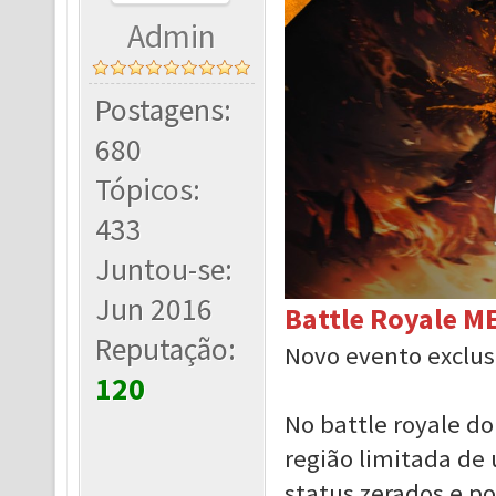
Admin
Postagens:
680
Tópicos:
433
Juntou-se:
Jun 2016
Battle Royale 
Reputação:
Novo evento exclus
120
No battle royale d
região limitada d
status zerados e p