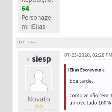
64
Personage
m: iElias
Encontrar
07-23-2020, 02:28 P
siesp
iEIias Escreveu:
boa tarde.
como vc não tem i
Novato
aproveitado 100% ,