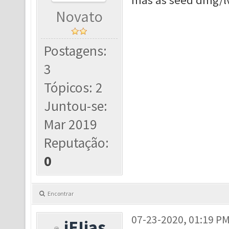
mas as seed dmg/lv
Novato
Postagens:
3
Tópicos: 2
Juntou-se:
Mar 2019
Reputação:
0
Encontrar
07-23-2020, 01:19 P
iEIias