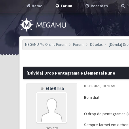
Home
Forum
Recentes
P
MEGAMU Mu Online Forum
Fórum
Dúvidas
[Dúvida] Dr
0 Voto(s) - 0 em Média
1
2
3
4
5
[Dúvida] Drop Pentagrama e Elemental Rune
07-19-2020, 10:50 AM
ElleKTra
Bom dia!
O drop de pentagramas (ku
Sempre farmei em debente
Novato