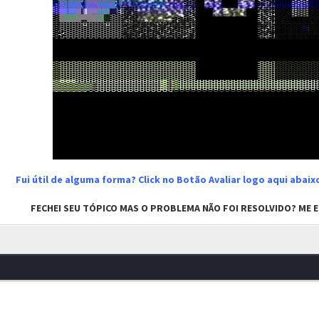
Fui útil de alguma forma? Click no Botão Avaliar logo aqui abai
FECHEI SEU TÓPICO MAS O PROBLEMA NÃO FOI RESOLVIDO? ME EN