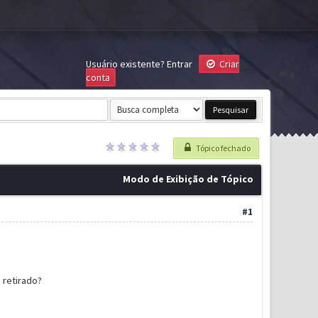
Usuário existente?
Entrar
Criar
conta
Tópico fechado
Modo de Exibição de Tópico
#1
 retirado?