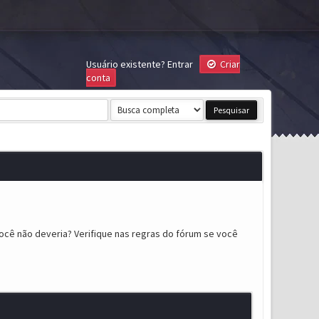
Usuário existente?
Entrar
Criar
conta
ocê não deveria? Verifique nas regras do fórum se você