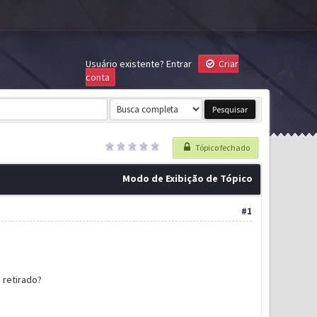
Usuário existente?
Entrar
Criar
conta
Tópico fechado
Modo de Exibição de Tópico
#1
 retirado?