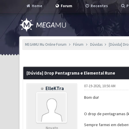
Home
Forum
Recentes
P
MEGAMU Mu Online Forum
Fórum
Dúvidas
[Dúvida] Dr
0 Voto(s) - 0 em Média
1
2
3
4
5
[Dúvida] Drop Pentagrama e Elemental Rune
07-19-2020, 10:50 AM
ElleKTra
Bom dia!
O drop de pentagramas (ku
Sempre farmei em debente
Novato