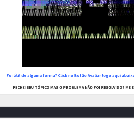
Fui útil de alguma forma? Click no Botão Avaliar logo aqui abai
FECHEI SEU TÓPICO MAS O PROBLEMA NÃO FOI RESOLVIDO? ME EN