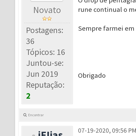
O drop de pentagra
Novato
rune continual o m
Sempre farmei em d
Postagens:
36
Tópicos: 16
Juntou-se:
Jun 2019
Obrigado
Reputação:
2
Encontrar
07-19-2020, 09:56 P
iEIias