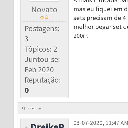
A mais indicada pa
Novato
mas eu fiquei em dú
sets precisam de 4 
melhor pegar set d
Postagens:
200rr.
3
Tópicos: 2
Juntou-se:
Feb 2020
Reputação:
0
Encontrar
03-07-2020, 11:47 A
DreikeR