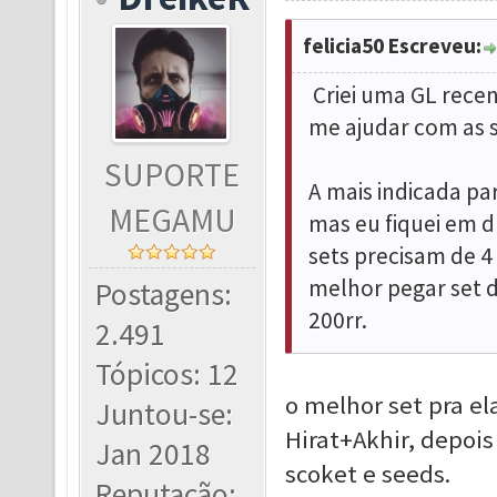
felicia50 Escreveu:
Criei uma GL rec
me ajudar com as 
SUPORTE
A mais indicada pa
MEGAMU
mas eu fiquei em dú
sets precisam de 4 
melhor pegar set d
Postagens:
200rr.
2.491
Tópicos: 12
o melhor set pra e
Juntou-se:
Hirat+Akhir, depois
Jan 2018
scoket e seeds.
Reputação: