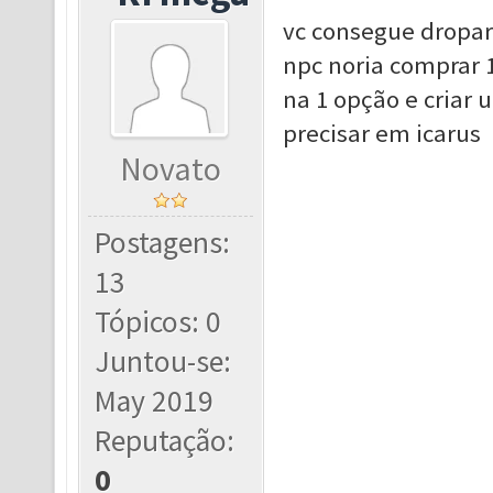
vc consegue dropar 
npc noria comprar 1
na 1 opção e criar 
precisar em icarus
Novato
Postagens:
13
Tópicos: 0
Juntou-se:
May 2019
Reputação:
0