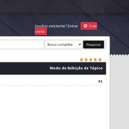
Usuário existente?
Entrar
Criar
conta
Modo de Exibição de Tópico
#1