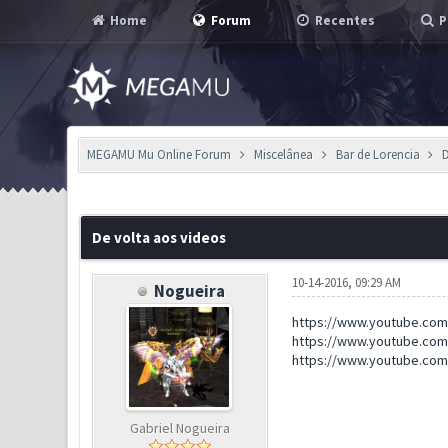
Home
Forum
Recentes
P
MEGAMU Mu Online Forum
Miscelânea
Bar de Lorencia
D
1 Voto(s) - 5 em Média
1
2
3
4
5
De volta aos videos
10-14-2016, 09:29 AM
Nogueira
https://www.youtube.co
https://www.youtube.co
https://www.youtube.co
Gabriel Nogueira