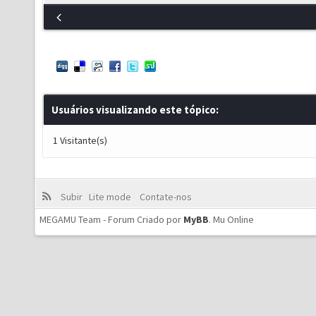
Usuários visualizando este tópico:
1 Visitante(s)
Subir
Lite mode
Contate-nos
MEGAMU Team - Forum Criado por
MyBB
.
Mu Online