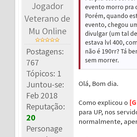
Jogador
evento morro pra 
Porém, quando est
Veterano de
evento, chegou um 
Mu Online
divulgar (um tal d
estava lvl 400, com
Postagens:
não é 190rr? Tá bem
sem morrer.
767
Tópicos: 1
Juntou-se:
Olá, Bom dia.
Feb 2018
Como explicou o
[G
Reputação:
para UP, nos servid
20
normalmente, apen
Personage