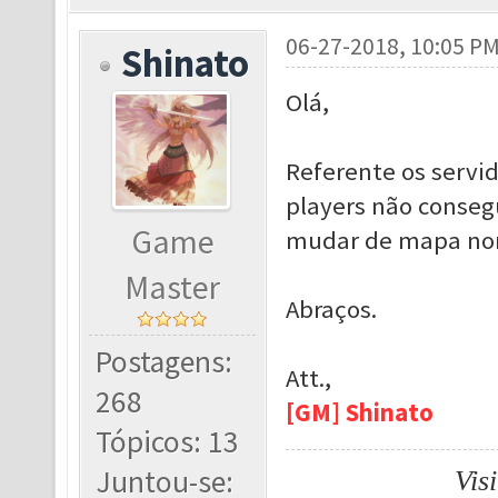
06-27-2018, 10:05 P
Shinato
Olá,
Referente os servid
players não conse
Game
mudar de mapa no
Master
Abraços.
Postagens:
Att.,
268
[GM] Shinato
Tópicos: 13
Juntou-se:
Vis