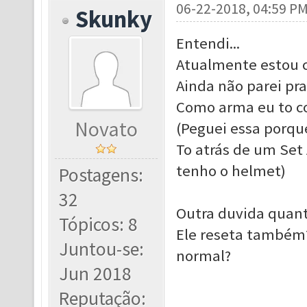
06-22-2018, 04:59 P
Skunky
Entendi...
Atualmente estou c
Ainda não parei pra
Como arma eu to c
Novato
(Peguei essa porqu
To atrás de um Set
tenho o helmet)
Postagens:
32
Outra duvida quant
Tópicos: 8
Ele reseta também? 
Juntou-se:
normal?
Jun 2018
Reputação: