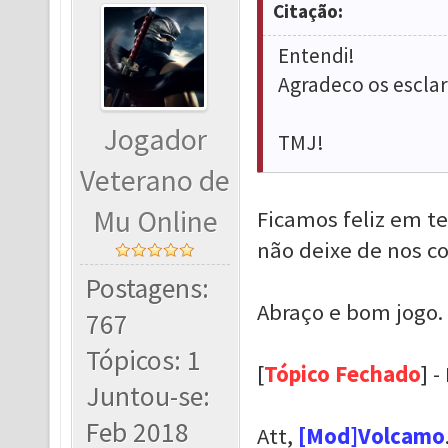
Citação:
Entendi!
Agradeco os escla
Jogador
TMJ!
Veterano de
Mu Online
Ficamos feliz em te
não deixe de nos c
Postagens:
Abraço e bom jogo.
767
Tópicos: 1
[
Tópico Fechado
] -
Juntou-se:
Feb 2018
Att,
[Mod]Volcamo