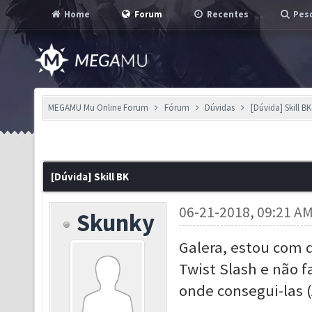
Home
Forum
Recentes
Pesq
MEGAMU Mu Online Forum
Fórum
Dúvidas
[Dúvida] Skill BK
[Dúvida] Skill BK
06-21-2018, 09:21 A
Skunky
Galera, estou com d
Twist Slash e não f
onde consegui-las (