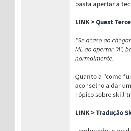
basta apertar a tecl
LINK >
Quest Terce
*Se acaso ao chegar 
ML ao apertar "A", b
normalmente.
Quanto a "como fun
aconselho a dar um
Tópico sobre skill t
LINK >
Tradução Sk
Lembrando, o up d