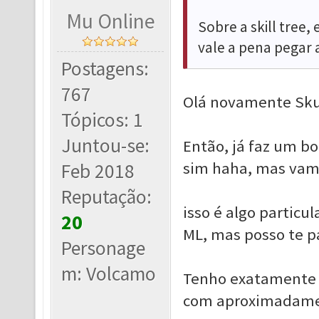
Mu Online
Sobre a skill tree,
vale a pena pegar a
Postagens:
767
Olá novamente Skun
Tópicos: 1
Juntou-se:
Então, já faz um b
sim haha, mas vamo
Feb 2018
Reputação:
isso é algo particu
20
ML, mas posso te p
Personage
m: Volcamo
Tenho exatamente 1
com aproximadament