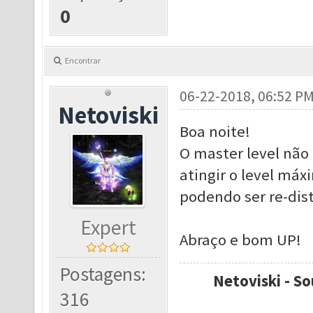
0
Encontrar
06-22-2018, 06:52 P
Netoviski
Boa noite!
O master level não
atingir o level má
podendo ser re-dist
Expert
Abraço e bom UP!
Postagens:
Netoviski - So
316