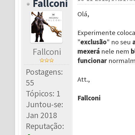
Fallconi
Olá,
Experimente coloca
"
exclusão
" no seu
Fallconi
mexerá
nele nem
b
funcionar
normalm
Postagens:
Att.,
55
Tópicos: 1
Fallconi
Juntou-se:
Jan 2018
Reputação: