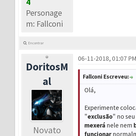
4
Personage
m: Fallconi
Encontrar
06-11-2018, 01:07 P
DoritosM
Fallconi Escreveu:
al
Olá,
Experimente coloc
"
exclusão
" no se
mexerá
nele nem
Novato
funcionar
normalm