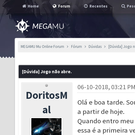
Home
Forum
Recentes
Pesq
MEGAMU Mu Online Forum
Fórum
Dúvidas
[Dúvida] Jogo n
[Dúvida] Jogo não abre.
06-10-2018, 03:21 P
DoritosM
Olá e boa tarde. S
al
a partir de hoje.
Quando entro meu 
essa é a primeira v