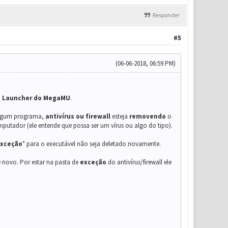
Responder
#5
(06-06-2018, 06:59 PM)
o Launcher do MegaMU
.
lgum programa,
antivírus ou firewall
esteja
removendo
o
putador (ele entende que possa ser um vírus ou algo do tipo).
xceção
" para o executável não seja deletado novamente.
de novo. Por estar na pasta de
exceção
do antivírus/firewall ele