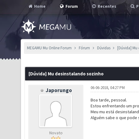
Home
Forum
Recentes
P
MEGAMU Mu Online Forum
Fórum
Dúvidas
[Dúvida] Mu 
0 Voto(s) - 0 em Média
1
2
3
4
5
[Dúvida] Mu desinstalando sozinho
06-06-2018, 04:27 PM
Japorungo
Boa tarde, pessoal.
Estou enfrentando um prob
Meu mu está desinstalando
Alguém sabe o que pode 
Novato