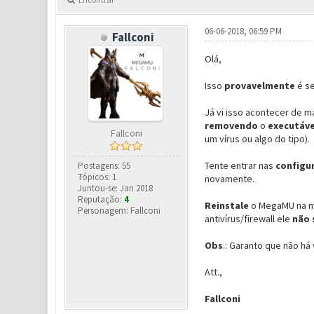
06-06-2018, 06:59 PM
Fallconi
Olá,
Isso
provavelmente
é s
Já vi isso acontecer de m
removendo
o
executáv
Fallconi
um vírus ou algo do tipo).
Tente entrar nas
configu
Postagens: 55
Tópicos: 1
novamente.
Juntou-se: Jan 2018
Reputação:
4
Reinstale
o MegaMU na
Personagem: Fallconi
antivírus/firewall ele
não 
Obs
.: Garanto que não h
Att.,
Fallconi