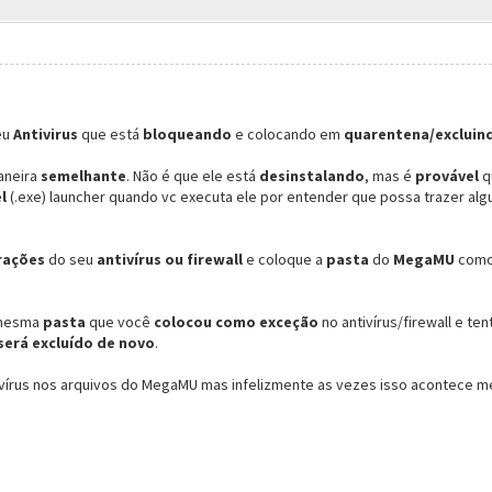
eu
Antivirus
que está
bloqueando
e colocando em
quarentena/excluin
aneira
semelhante
. Não é que ele está
desinstalando
, mas é
provável
q
el
(.exe) launcher quando vc executa ele por entender que possa trazer al
rações
do seu
antivírus ou firewall
e coloque a
pasta
do
MegaMU
como
 mesma
pasta
que você
colocou como exceção
no antivírus/firewall e te
será excluído de novo
.
á vírus nos arquivos do MegaMU mas infelizmente as vezes isso acontece 