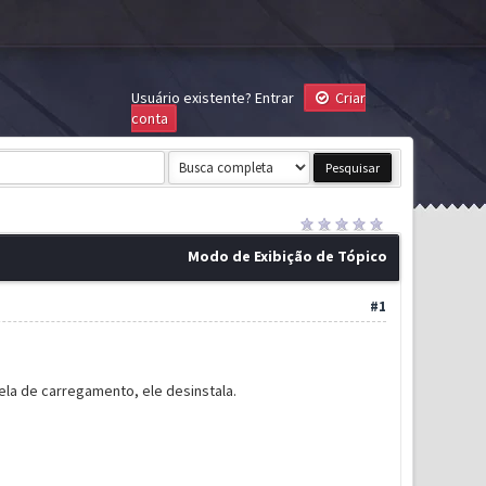
Usuário existente?
Entrar
Criar
conta
Modo de Exibição de Tópico
#1
ela de carregamento, ele desinstala.