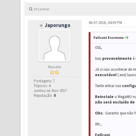
Encontrar
06-07-2018, 04:09 PM
Japorungo
Fallconi Escreveu:
Olá,
Isso
provavelmente
é
Novato
Já vi isso acontecer de 
executável
(.exe) lau
Postagens: 7
Tópicos: 4
Tente entrar nas
config
Juntou-se: Nov 2017
Reputação:
0
Reinstale
o MegaMU n
não será excluído de
Obs
.: Garanto que não 
Att.,
Fallconi