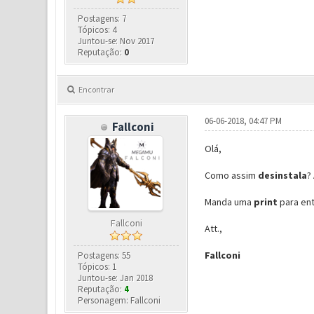
Postagens: 7
Tópicos: 4
Juntou-se: Nov 2017
Reputação:
0
Encontrar
06-06-2018, 04:47 PM
Fallconi
Olá,
Como assim
desinstala
?
Manda uma
print
para en
Fallconi
Att.,
Fallconi
Postagens: 55
Tópicos: 1
Juntou-se: Jan 2018
Reputação:
4
Personagem: Fallconi