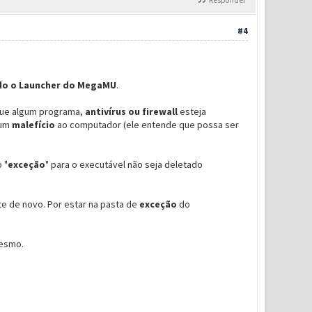
#4
do o Launcher do MegaMU
.
ue algum programa,
antivírus ou firewall
esteja
gum
malefício
ao computador (ele entende que possa ser
 "
exceção
" para o executável não seja deletado
nte de novo. Por estar na pasta de
exceção
do
mesmo.