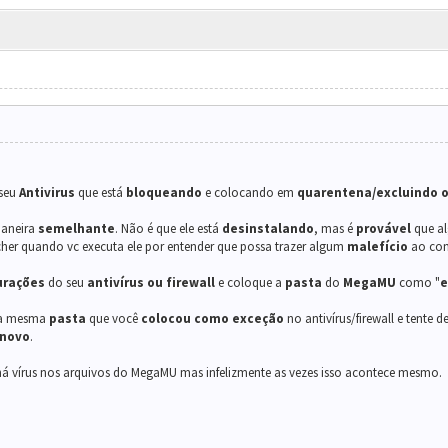
 seu
Antivirus
que está
bloqueando
e colocando em
quarentena/excluindo 
maneira
semelhante
. Não é que ele está
desinstalando
, mas é
provável
que a
ncher quando vc executa ele por entender que possa trazer algum
malefício
ao com
urações
do seu
antivírus ou firewall
e coloque a
pasta
do
MegaMU
como "
e
a mesma
pasta
que você
colocou como exceção
no antivírus/firewall e tente 
 novo
.
há vírus nos arquivos do MegaMU mas infelizmente as vezes isso acontece mesmo.