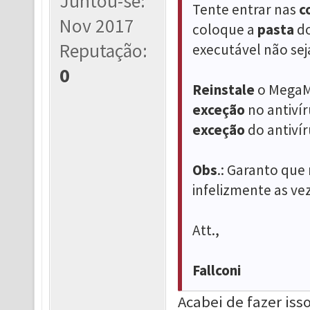
Juntou-se:
Tente entrar nas
c
Nov 2017
coloque a
pasta
d
Reputação:
executável não se
0
Reinstale
o Mega
exceção
no antivír
exceção
do antivír
Obs
.: Garanto que
infelizmente as ve
Att.,
Fallconi
Acabei de fazer isso