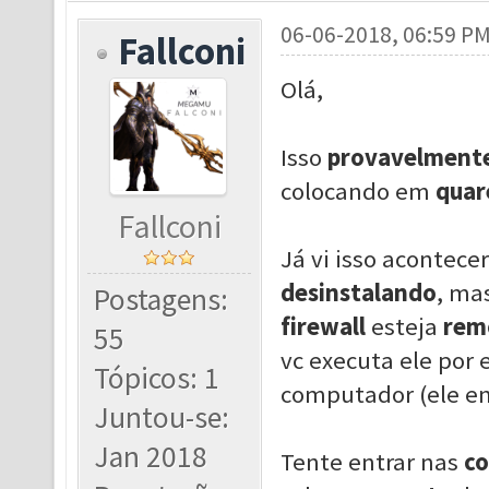
06-06-2018, 06:59 P
Fallconi
Olá,
Isso
provavelment
colocando em
quar
Fallconi
Já vi isso acontec
desinstalando
, ma
Postagens:
firewall
esteja
rem
55
vc executa ele por
Tópicos: 1
computador (ele en
Juntou-se:
Jan 2018
Tente entrar nas
co