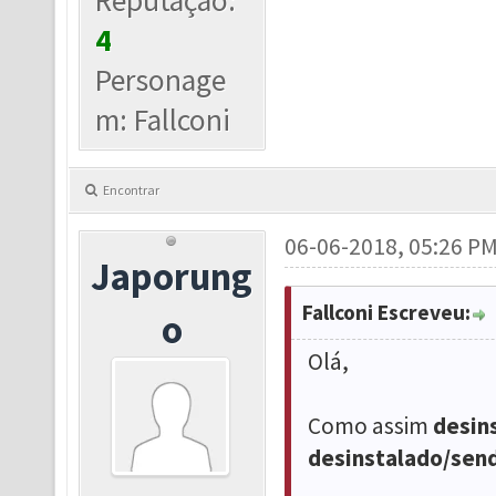
Reputação:
4
Personage
m: Fallconi
Encontrar
06-06-2018, 05:26 P
Japorung
Fallconi Escreveu:
o
Olá,
Como assim
desin
desinstalado/sen