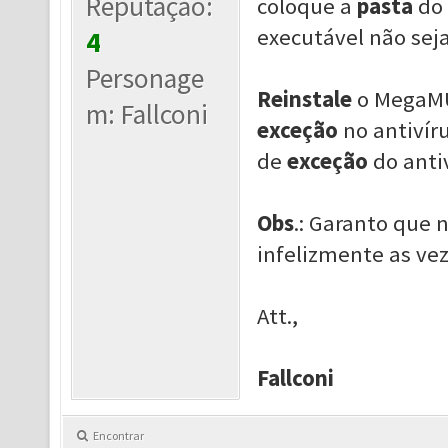
Reputação:
coloque a
pasta
do
executável não sej
4
Personage
Reinstale
o MegaM
m: Fallconi
exceção
no antivíru
de
exceção
do antiv
Obs
.: Garanto que
infelizmente as ve
Att.,
Fallconi
Encontrar