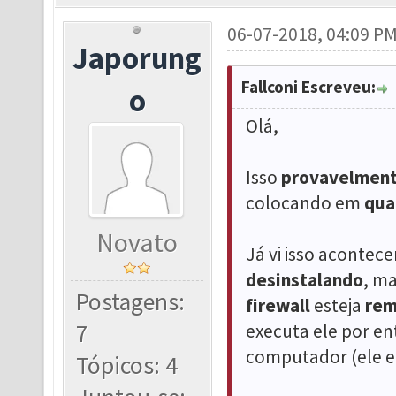
06-07-2018, 04:09 P
Japorung
Fallconi Escreveu:
o
Olá,
Isso
provavelmen
colocando em
qua
Novato
Já vi isso acontec
desinstalando
, m
Postagens:
firewall
esteja
re
7
executa ele por e
computador (ele en
Tópicos: 4