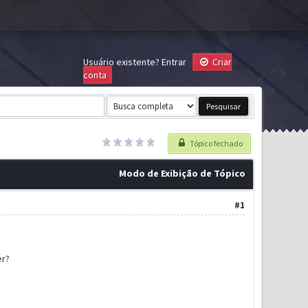
Usuário existente?
Entrar
Criar
conta
Tópico fechado
Modo de Exibição de Tópico
#1
er?