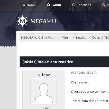
Home
Forum
Recentes
P
MEGAMU Mu Online Forum
Fórum
Dúvidas
[Dúvida] ME
0 Voto(s) - 0 em Média
1
2
3
4
5
[Dúvida] MEGAMU no Pendrive
02-14-2018, 08:31 AM
Ieoz
Olá pessoal,
Quero saber se tem como 
Tentei instalar e ao tenta
Novato