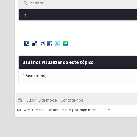
Encontrar
Usuários visualizando este tópico:
1 Visitante(s)
Subir
Lite mode
Contate-nos
MEGAMU Team - Forum Criado por
MyBB
.
Mu Online