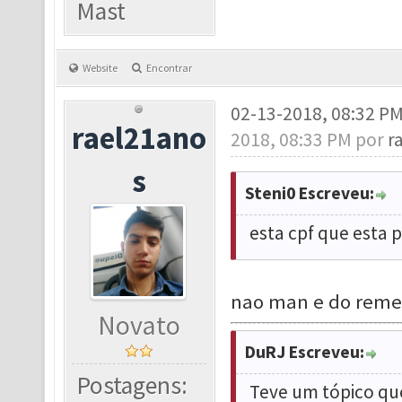
Mast
Website
Encontrar
02-13-2018, 08:32 P
rael21ano
2018, 08:33 PM por
r
s
Steni0 Escreveu:
esta cpf que esta p
nao man e do reme
Novato
DuRJ Escreveu:
Postagens:
Teve um tópico que