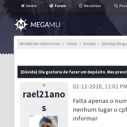
Home
Forum
Recentes
Pesq
MEGAMU Mu Online Forum
Fórum
Dúvidas
[Dúvida] Ola go
[Dúvida] Ola gostaria de fazer um depósito. Mas presc
02-12-2018, 11:01 P
rael21ano
Falta apenas o num
s
nenhum lugar o cpf
informar