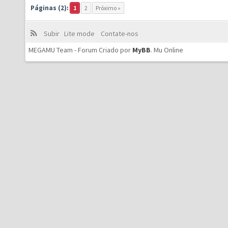
Páginas (2):
1
2
Próximo »
Subir
Lite mode
Contate-nos
MEGAMU Team - Forum Criado por
MyBB
.
Mu Online