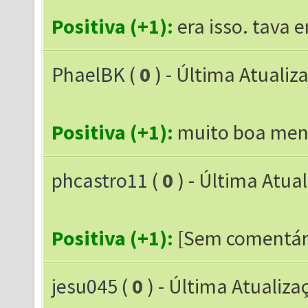
Positiva (+1):
era isso. tava 
PhaelBK
(
0
) - Última Atualiz
Positiva (+1):
muito boa men
phcastro11
(
0
) - Última Atua
Positiva (+1):
[Sem comentár
jesu045
(
0
) - Última Atualiza