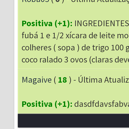
Positiva (+1):
INGREDIENTES 3 
fubá 1 e 1/2 xícara de leite m
colheres ( sopa ) de trigo 100
coco ralado 3 ovos (claras de
Magaive
(
18
) - Última Atuali
Positiva (+1):
dasdfdavsfabv