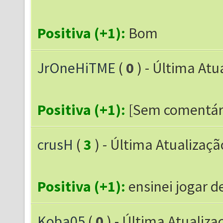
Positiva (+1):
Bom
JrOneHiTME
(
0
) - Última Atu
Positiva (+1):
[Sem comentár
crusH
(
3
) - Última Atualizaçã
Positiva (+1):
ensinei jogar d
Koba05
(
0
) - Última Atualiza