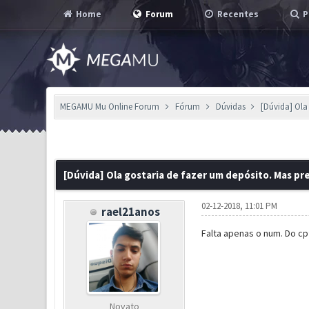
Home
Forum
Recentes
P
MEGAMU Mu Online Forum
Fórum
Dúvidas
[Dúvida] Ola
0 Voto(s) - 0 em Média
1
2
3
4
5
[Dúvida] Ola gostaria de fazer um depósito. Mas pr
02-12-2018, 11:01 PM
rael21anos
Falta apenas o num. Do c
Novato