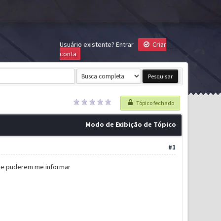
Usuário existente?
Entrar
Criar
conta
Tópico fechado
Modo de Exibição de Tópico
#1
 Se puderem me informar