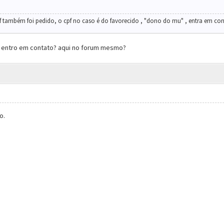
f também foi pedido, o cpf no caso é do favorecido , "dono do mu" , entra em co
 entro em contato? aqui no forum mesmo?
o.