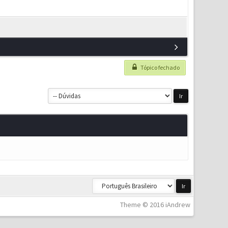
Tópico fechado
Theme © 2016 iAndrew