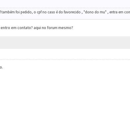
f também foi pedido, o cpf no caso é do favorecido , "dono do mu" , entra em co
 entro em contato? aqui no forum mesmo?
o.