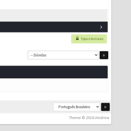
Tópico fechado
Theme © 2016 iAndrew