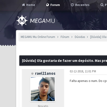
Home
Forum
Recentes
P
MEGAMU Mu Online Forum
Fórum
Dúvidas
[Dúvida] Ola
0 Voto(s) - 0 em Média
1
2
3
4
5
[Dúvida] Ola gostaria de fazer um depósito. Mas pr
02-12-2018, 11:01 PM
rael21anos
Falta apenas o num. Do c
Novato