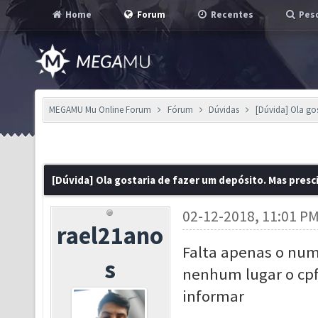
Home
Forum
Recentes
Pesq
MEGAMU Mu Online Forum
Fórum
Dúvidas
[Dúvida] Ola go
[Dúvida] Ola gostaria de fazer um depósito. Mas presc
02-12-2018, 11:01 P
rael21ano
Falta apenas o num
s
nenhum lugar o cpf
informar