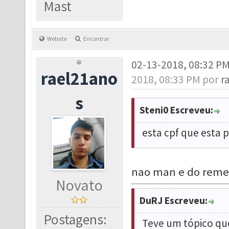
Mast
Website
Encontrar
02-13-2018, 08:32 P
rael21ano
2018, 08:33 PM por
r
s
Steni0 Escreveu:
esta cpf que esta p
nao man e do reme
Novato
DuRJ Escreveu:
Postagens:
Teve um tópico que