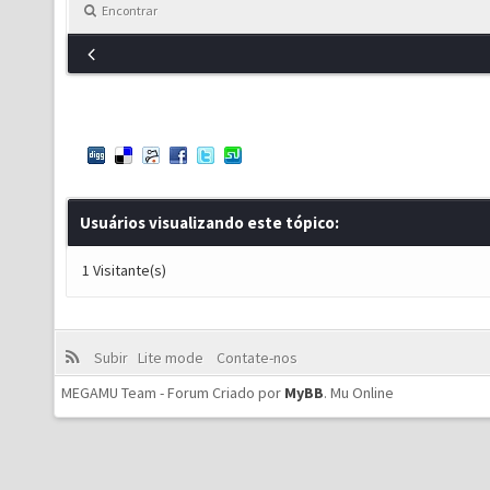
Encontrar
Usuários visualizando este tópico:
1 Visitante(s)
Subir
Lite mode
Contate-nos
MEGAMU Team - Forum Criado por
MyBB
.
Mu Online