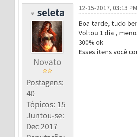
12-15-2017, 03:13 P
seleta
Boa tarde, tudo be
Voltou 1 dia , meno
300% ok
Esses itens você c
Novato
Postagens:
40
Tópicos: 15
Juntou-se:
Dec 2017