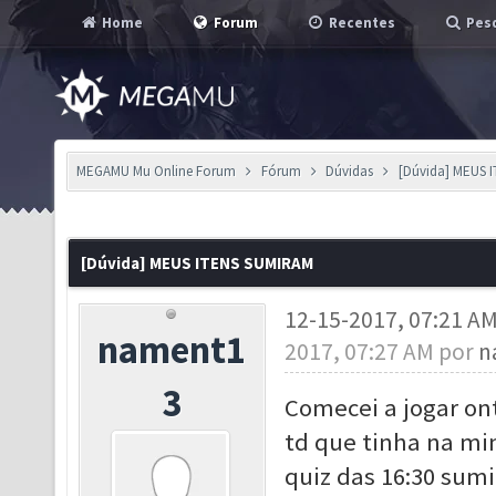
Home
Forum
Recentes
Pesq
MEGAMU Mu Online Forum
Fórum
Dúvidas
[Dúvida] MEUS 
[Dúvida] MEUS ITENS SUMIRAM
12-15-2017, 07:21 A
nament1
2017, 07:27 AM por
n
3
Comecei a jogar on
td que tinha na mi
quiz das 16:30 sumir