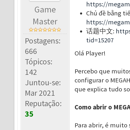
https://megam
Game
Chủ đề bằng tiế
Master
https://megam
话题中文:
http
Postagens:
tid=15207
666
Olá Player!
Tópicos:
142
Percebo que muitos
configurar o MEGAH
Juntou-se:
que explica tudo so
Mar 2021
Reputação:
Como abrir o MEG
35
Para abrir, é muito