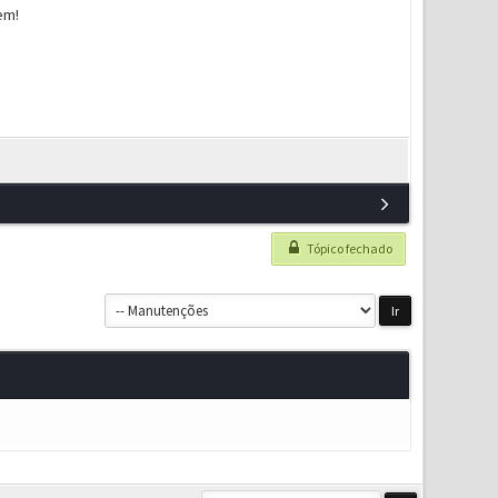
em!
Tópico fechado