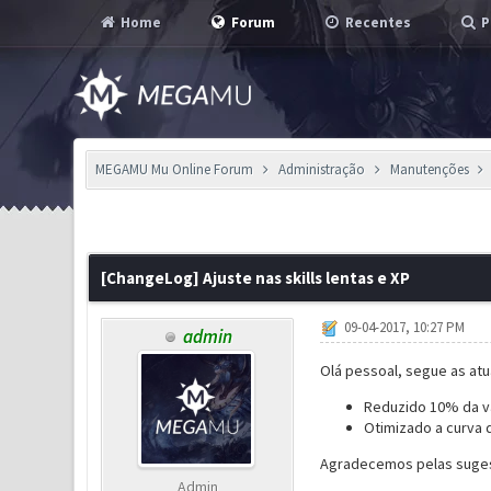
Home
Forum
Recentes
P
MEGAMU Mu Online Forum
Administração
Manutenções
0 Voto(s) - 0 em Média
1
2
3
4
5
[ChangeLog] Ajuste nas skills lentas e XP
09-04-2017, 10:27 PM
admin
Olá pessoal, segue as atu
Reduzido 10% da van
Otimizado a curva d
Agradecemos pelas sugest
Admin