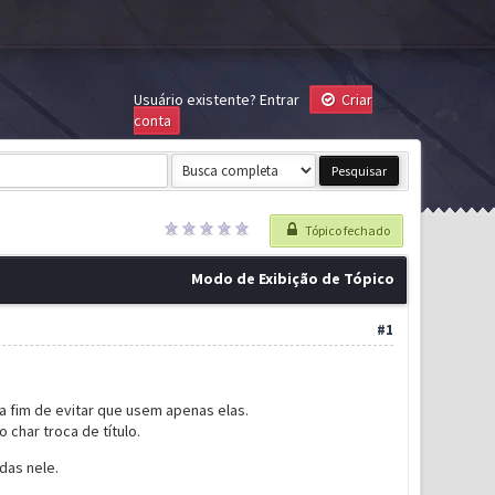
Usuário existente?
Entrar
Criar
conta
Tópico fechado
Modo de Exibição de Tópico
#1
a fim de evitar que usem apenas elas.
char troca de título.
das nele.