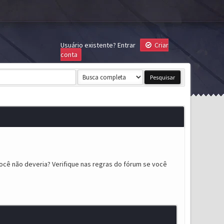
Usuário existente?
Entrar
Criar
conta
ocê não deveria? Verifique nas regras do fórum se você