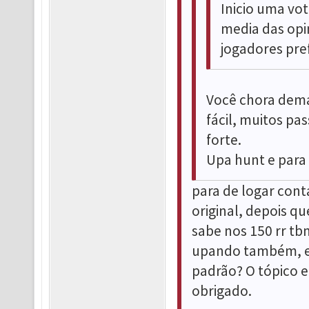
Inicio uma vo
media das opin
jogadores pre
Você chora dema
fácil, muitos pa
forte.
Upa hunt e para 
para de logar cont
original, depois qu
sabe nos 150 rr tbm
upando também, e 
padrão? O tópico e 
obrigado.