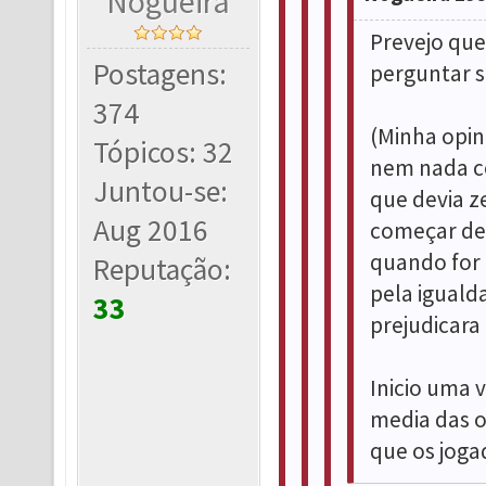
Nogueira
Prevejo que
Postagens:
perguntar s
374
(Minha opini
Tópicos: 32
nem nada c
Juntou-se:
que devia z
Aug 2016
começar dep
quando for 
Reputação:
pela iguald
33
prejudicara
Inicio uma 
media das op
que os joga