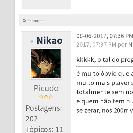
Encontrar
08-06-2017, 07:36 P
Nikao
2017, 07:37 PM por
N
kkkkk, o tal do pr
é muito óbvio que 
muito mais player
Picudo
totalmente sem noç
e quem não tem hun
Postagens:
se zerar, nos 200rr
202
Tópicos: 11