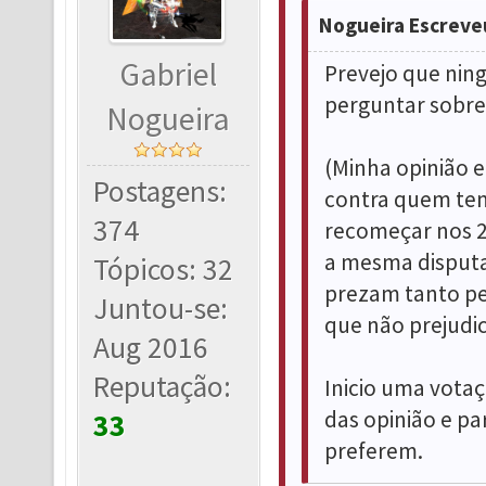
Nogueira Escreve
Gabriel
Prevejo que nin
perguntar sobre 
Nogueira
(Minha opinião e
Postagens:
contra quem tem
374
recomeçar nos 20
a mesma disputa 
Tópicos: 32
prezam tanto pe
Juntou-se:
que não prejudi
Aug 2016
Reputação:
Inicio uma vota
das opinião e pa
33
preferem.