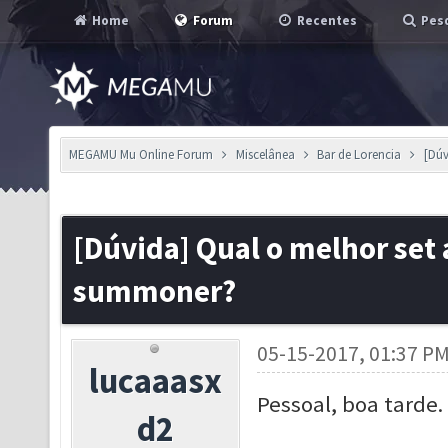
Home
Forum
Recentes
Pesq
MEGAMU Mu Online Forum
Miscelânea
Bar de Lorencia
[Dúv
[Dúvida] Qual o melhor set 
summoner?
05-15-2017, 01:37 P
lucaaasx
Pessoal, boa tarde.
d2