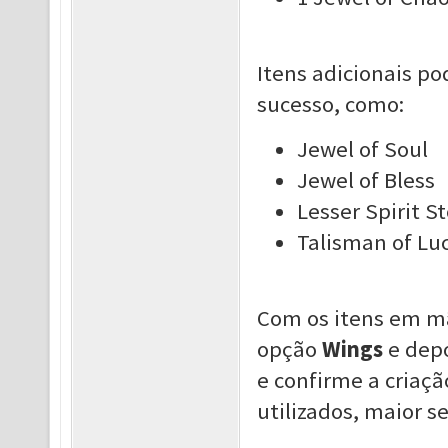
Itens adicionais po
sucesso, como:
Jewel of Soul
Jewel of Bless
Lesser Spirit S
Talisman of Lu
Com os itens em mã
opção
Wings
e dep
e confirme a criaçã
utilizados, maior s