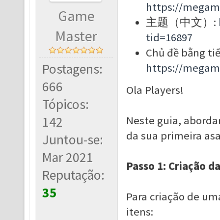
https://megam
Game
主题（中文）:
Master
tid=16897
Chủ đề bằng tiế
Postagens:
https://megam
666
Ola Players!
Tópicos:
142
Neste guia, aborda
da sua primeira asa
Juntou-se:
Mar 2021
Passo 1: Criação d
Reputação:
35
Para criação de um
itens: