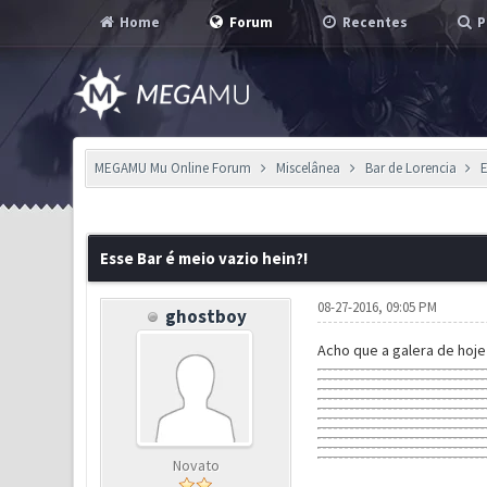
Home
Forum
Recentes
P
MEGAMU Mu Online Forum
Miscelânea
Bar de Lorencia
E
1 Voto(s) - 5 em Média
1
2
3
4
5
Esse Bar é meio vazio hein?!
08-27-2016, 09:05 PM
ghostboy
Acho que a galera de hoj
Novato