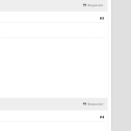
Responder
#3
Responder
#4