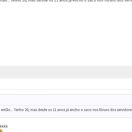
ntão... Tenho 20, mas desde os 11 anos já encho o saco nos fóruns dos serv
então... Tenho 20, mas desde os 11 anos já encho o saco nos fóruns dos servidore
kkkk