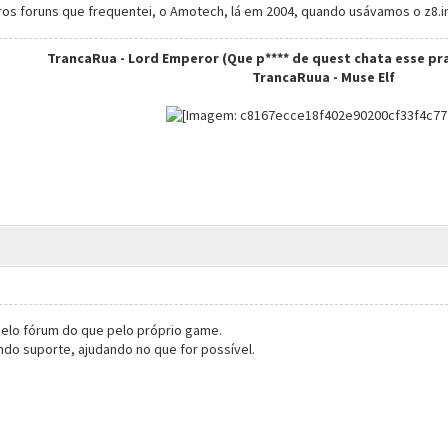
os foruns que frequentei, o Amotech, lá em 2004, quando usávamos o z
TrancaRua - Lord Emperor (Que p**** de quest chata esse pra
TrancaRuua - Muse Elf
 pelo fórum do que pelo próprio game.
do suporte, ajudando no que for possível.