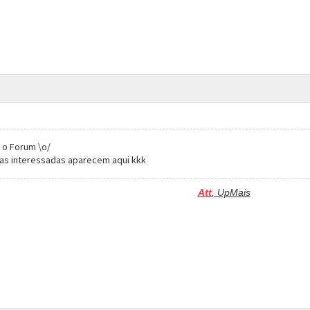
 o Forum \o/
as interessadas aparecem aqui kkk
Att
,
UpMais