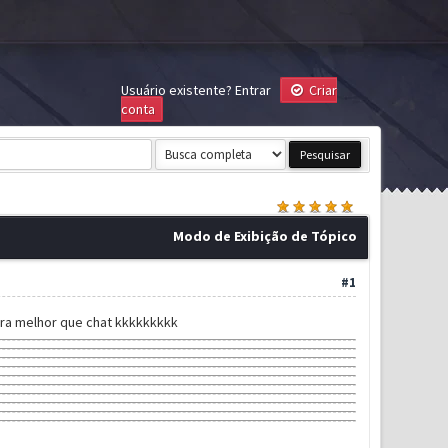
Usuário existente?
Entrar
Criar
conta
Modo de Exibição de Tópico
#1
ra melhor que chat kkkkkkkkk