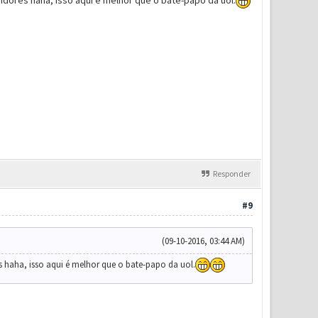
idores haha, isso aqui é melhor que o bate-papo da uol.
Responder
#9
(09-10-2016, 03:44 AM)
s haha, isso aqui é melhor que o bate-papo da uol.