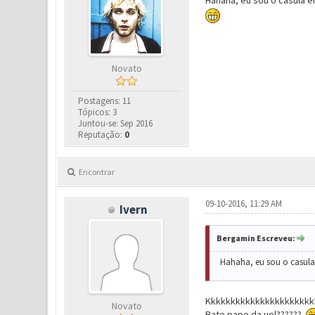
Hahaha, eu sou o casula e
Novato
Postagens: 11
Tópicos: 3
Juntou-se: Sep 2016
Reputação:
0
Encontrar
09-10-2016, 11:29 AM
Ivern
Bergamin Escreveu:
Hahaha, eu sou o casula 
Kkkkkkkkkkkkkkkkkkkkkk
Novato
Bate papo da uol??????