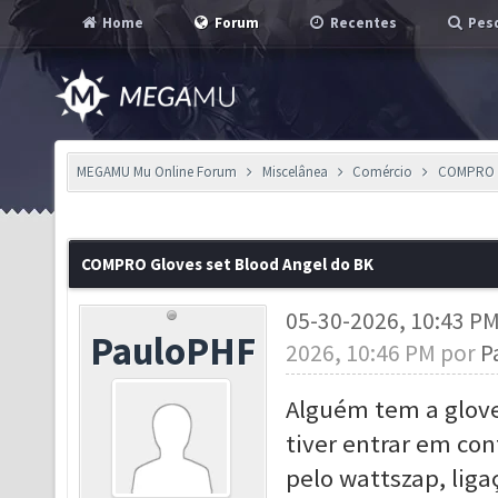
Home
Forum
Recentes
Pesq
MEGAMU Mu Online Forum
Miscelânea
Comércio
COMPRO G
COMPRO Gloves set Blood Angel do BK
05-30-2026, 10:43 P
PauloPHF
2026, 10:46 PM por
P
Alguém tem a glove
tiver entrar em co
pelo wattszap, lig