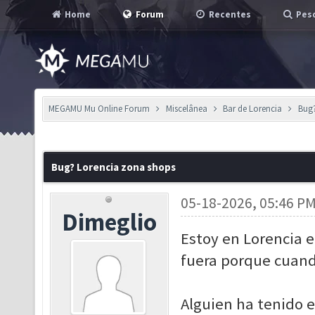
Home
Forum
Recentes
Pesq
MEGAMU Mu Online Forum
Miscelânea
Bar de Lorencia
Bug?
Bug? Lorencia zona shops
05-18-2026, 05:46 P
Dimeglio
Estoy en Lorencia 
fuera porque cuand
Alguien ha tenido 