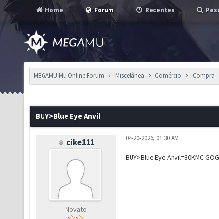
Home
Forum
Recentes
Pesq
MEGAMU Mu Online Forum
Miscelânea
Comércio
Compra
BUY>Blue Eye Anvil
04-20-2026, 01:30 AM
cike111
BUY>Blue Eye Anvil=80KMC G
Novato