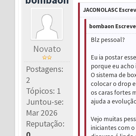
JACONOLASC Escrev
bombaon Escreve
Blz pessoal?
Novato
Eu ia postar ess
porque eu acho 
Postagens:
O sistema de box
2
colocar o drop 
Tópicos: 1
os caras fortes
Juntou-se:
ajuda a evoluçã
Mar 2026
Vejo muitas pes
Reputação:
iniciantes com o 
0