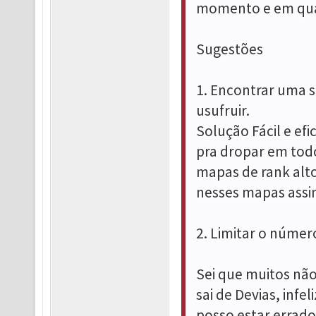
momento e em qual
Sugestões
1. Encontrar uma 
usufruir.
Solução Fácil e ef
pra dropar em tod
mapas de rank alto,
nesses mapas assi
2. Limitar o númer
Sei que muitos não
sai de Devias, in
posso estar errad