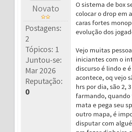
O sistema de box s
Novato
colocar o drop em 
caras fortes monop
Postagens:
evolução dos jogad
2
Tópicos: 1
Vejo muitas pessoa
Juntou-se:
iniciantes com o in
discurso é lindo e
Mar 2026
acontece, oq vejo 
Reputação:
hrs por dia, são 2,
0
farmando, quando v
mata e pega seu sp
outro mapa, é impo
disputar com algu