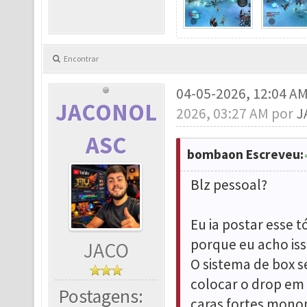
Encontrar
04-05-2026, 12:04 A
JACONOL
2026, 03:27 AM por
J
ASC
bombaon Escreveu:
Blz pessoal?
Eu ia postar esse 
porque eu acho is
JACO
O sistema de box s
colocar o drop em 
Postagens:
caras fortes monop