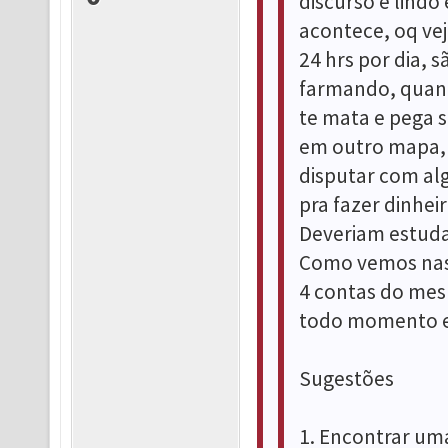
discurso é lindo
acontece, oq ve
24 hrs por dia, 
farmando, quand
te mata e pega s
em outro mapa, 
disputar com al
pra fazer dinhei
Deveriam estuda
Como vemos nas
4 contas do mesm
todo momento e 
Sugestões
1. Encontrar um