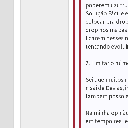
poderem usufrui
Solução Fácil e 
colocar pra dro
drop nos mapas d
ficarem nesses 
tentando evoluir
2. Limitar o núm
Sei que muitos n
n sai de Devias,
tambem posso es
Na minha opnião
em tempo real e