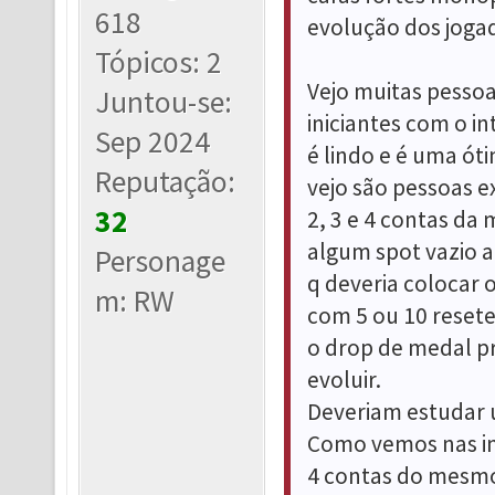
618
evolução dos joga
Tópicos: 2
Vejo muitas pessoa
Juntou-se:
iniciantes com o in
Sep 2024
é lindo e é uma ót
Reputação:
vejo são pessoas e
32
2, 3 e 4 contas d
algum spot vazio a
Personage
q deveria colocar
m: RW
com 5 ou 10 reset
o drop de medal pr
evoluir.
Deveriam estudar 
Como vemos nas i
4 contas do mesmo 