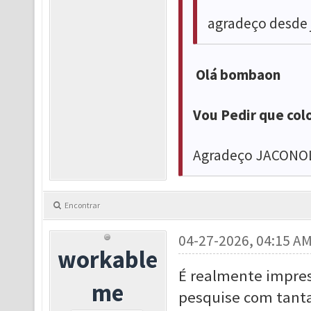
agradeço desde 
Olá bombaon
Vou Pedir que col
Agradeço JACON
Encontrar
04-27-2026, 04:15 A
workable
É realmente impre
me
pesquise com tanta