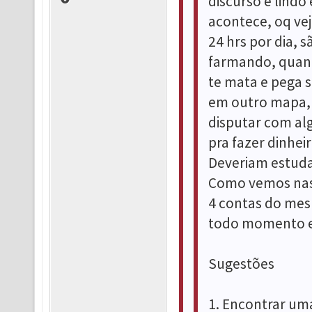
discurso é lindo
acontece, oq ve
24 hrs por dia, 
farmando, quand
te mata e pega s
em outro mapa, 
disputar com al
pra fazer dinhei
Deveriam estuda
Como vemos nas
4 contas do mesm
todo momento e 
Sugestões
1. Encontrar um