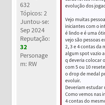
632
evolução dos joga
Tópicos: 2
Vejo muitas pessoa
Juntou-se:
iniciantes com o in
Sep 2024
é lindo e é uma ót
Reputação:
vejo são pessoas e
32
2, 3 e 4 contas d
algum spot vazio a
Personage
q deveria colocar
m: RW
com 5 ou 10 reset
o drop de medal pr
evoluir.
Deveriam estudar 
Como vemos nas i
4 contas do mesmo 