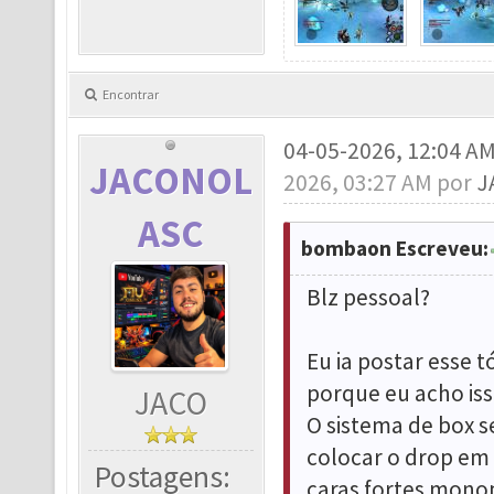
Encontrar
04-05-2026, 12:04 A
JACONOL
2026, 03:27 AM por
J
ASC
bombaon Escreveu:
Blz pessoal?
Eu ia postar esse 
porque eu acho is
JACO
O sistema de box s
colocar o drop em 
Postagens:
caras fortes monop