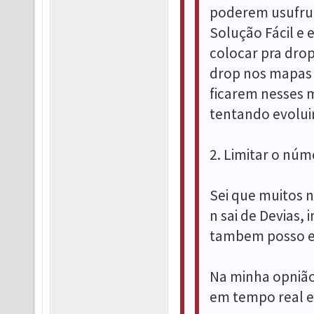
poderem usufrui
Solução Fácil e 
colocar pra dro
drop nos mapas d
ficarem nesses 
tentando evoluir
2. Limitar o núm
Sei que muitos n
n sai de Devias,
tambem posso es
Na minha opnião
em tempo real e