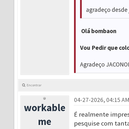
agradeço desde 
Olá bombaon
Vou Pedir que col
Agradeço JACON
Encontrar
04-27-2026, 04:15 A
workable
É realmente impre
me
pesquise com tanta