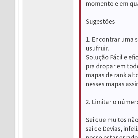
momento e em qual
Sugestões
1. Encontrar uma 
usufruir.
Solução Fácil e ef
pra dropar em tod
mapas de rank alto,
nesses mapas assi
2. Limitar o númer
Sei que muitos não
sai de Devias, in
posso estar errad