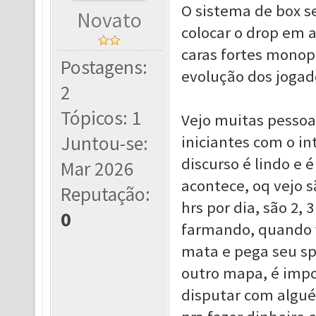
O sistema de box s
Novato
colocar o drop em 
caras fortes monop
Postagens:
evolução dos jogad
2
Tópicos: 1
Vejo muitas pessoa
Juntou-se:
iniciantes com o in
discurso é lindo e
Mar 2026
acontece, oq vejo 
Reputação:
hrs por dia, são 2,
0
farmando, quando v
mata e pega seu sp
outro mapa, é impo
disputar com algu