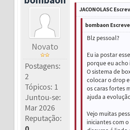
JACONOLASC Escrev
bombaon Escreve
Blz pessoal?
Novato
Eu ia postar ess
porque eu acho 
Postagens:
O sistema de box
2
colocar o drop 
Tópicos: 1
os caras fortes
Juntou-se:
ajuda a evoluçã
Mar 2026
Vejo muitas pes
Reputação:
iniciantes com o 
0