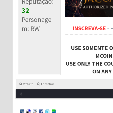
Reputação:
32
Personage
m: RW
INSCREVA-SE
-
USE SOMENTE O
MCOIN
USE ONLY THE CO
ON ANY
Website
Encontrar