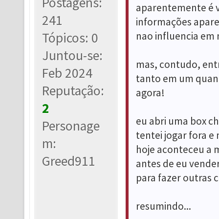
Postagens:
aparentemente é v
241
informações apare
Tópicos: 0
nao influencia em n
Juntou-se:
mas, contudo, ent
Feb 2024
tanto em um quanto
Reputação:
agora!
2
eu abri uma box ch
Personage
tentei jogar fora e
m:
hoje aconteceu a
Greed911
antes de eu vender 
para fazer outras c
resumindo...