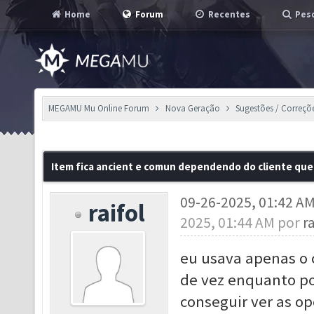
Home
Forum
Recentes
Pesq
MEGAMU Mu Online Forum
Nova Geração
Sugestões / Correçõ
Item fica ancient e comun dependendo do cliente que
09-26-2025, 01:42 A
raifol
2025, 01:44 AM por
ra
eu usava apenas o c
de vez enquanto po
conseguir ver as o