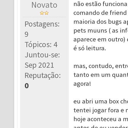
Novato
não estão funciona
comando de friend 
maioria dos bugs a
Postagens:
pets muuns ( as in
9
aparece em outro) 
Tópicos: 4
é só leitura.
Juntou-se:
Sep 2021
mas, contudo, ent
Reputação:
tanto em um quanto
agora!
0
eu abri uma box ch
tentei jogar fora e
hoje aconteceu a 
antes de eu vender 