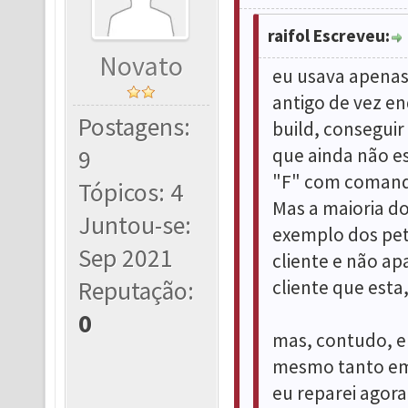
raifol Escreveu:
Novato
eu usava apenas 
antigo de vez en
Postagens:
build, conseguir
que ainda não e
9
"F" com comando
Tópicos: 4
Mas a maioria d
Juntou-se:
exemplo dos pet
Sep 2021
cliente e não a
Reputação:
cliente que esta,
0
mas, contudo, e
mesmo tanto em 
eu reparei agora