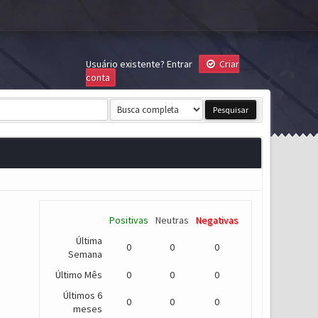
Usuário existente?
Entrar
Criar
conta
Positivas
Neutras
Negativas
Última
0
0
0
Semana
Último Mês
0
0
0
Últimos 6
0
0
0
meses