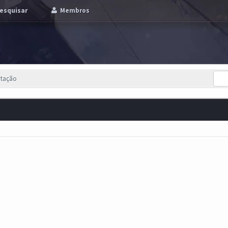
esquisar
Membros
utação