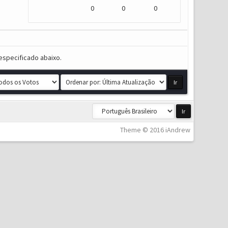
0
0
0
especificado abaixo.
Theme © 2016 iAndrew