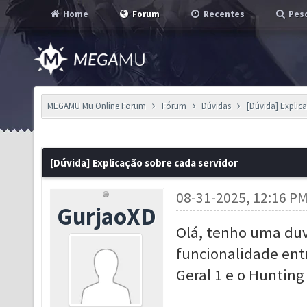
Home
Forum
Recentes
Pesq
MEGAMU Mu Online Forum
Fórum
Dúvidas
[Dúvida] Explic
[Dúvida] Explicação sobre cada servidor
08-31-2025, 12:16 P
GurjaoXD
Olá, tenho uma duv
funcionalidade entr
Geral 1 e o Hunting ..