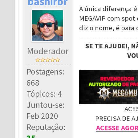
bashirbr
A única diferença 
MEGAVIP com spot e
diz o nome, é para
SE TE AJUDEI, 
Moderador
VO
Postagens:
668
Tópicos: 4
Juntou-se:
ACE
Feb 2020
PRECISA DE A
Reputação:
ACESSE AGO