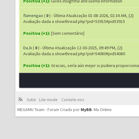
Positiva (+1):
Gives insightful and useful information
flamengao
(
0
) - Última Atualização 01-08-2026, 02:34 AM, {2}
Avaliação dada a showthread.php?pid=53915#pid53915
Positiva (+1):
[Sem comentário]
DaJii
(
0
) - Última Atualização 12-30-2025, 09:49 PM, {2}
Avaliação dada a showthread.php?pid=54080#pid54080
Positiva (+1):
Gracias, sería aún mejor si pudiera proporciona
Subir
Lite mode
Contate-nos
MEGAMU Team - Forum Criado por
MyBB
.
Mu Online