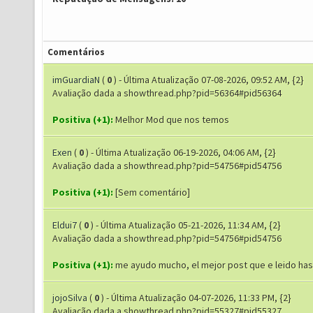
Comentários
imGuardiaN
(
0
) - Última Atualização 07-08-2026, 09:52 AM, {2}
Avaliação dada a showthread.php?pid=56364#pid56364
Positiva (+1):
Melhor Mod que nos temos
Exen
(
0
) - Última Atualização 06-19-2026, 04:06 AM, {2}
Avaliação dada a showthread.php?pid=54756#pid54756
Positiva (+1):
[Sem comentário]
Eldui7
(
0
) - Última Atualização 05-21-2026, 11:34 AM, {2}
Avaliação dada a showthread.php?pid=54756#pid54756
Positiva (+1):
me ayudo mucho, el mejor post que e leido has
jojoSilva
(
0
) - Última Atualização 04-07-2026, 11:33 PM, {2}
Avaliação dada a showthread.php?pid=55327#pid55327