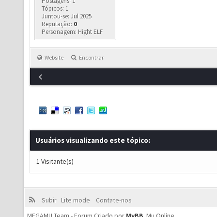
Postagens: 1
Tópicos: 1
Juntou-se: Jul 2025
Reputação:
0
Personagem: Hight ELF
Website
Encontrar
Usuários visualizando este tópico:
1 Visitante(s)
Subir
Lite mode
Contate-nos
MEGAMU Team - Forum Criado por
MyBB
.
Mu Online