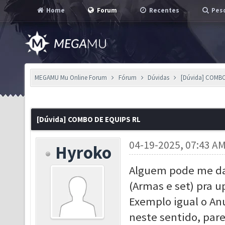
Home
Forum
Recentes
Pesq
MEGAMU Mu Online Forum
Fórum
Dúvidas
[Dúvida] COMB
[Dúvida] COMBO DE EQUIPS RL
04-19-2025, 07:43 A
Hyroko
Alguem pode me da
(Armas e set) pra up
Exemplo igual o An
neste sentido, par