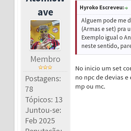
Hyroko Escreveu:
ave
Alguem pode me da
(Armas e set) pra u
Exemplo igual o A
neste sentido, par
Membro
No inicio um set co
no npc de devias e 
Postagens:
mp ou mc.
78
Tópicos: 13
Juntou-se:
Feb 2025