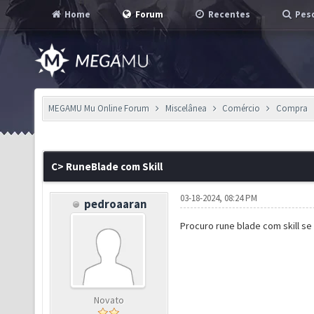
Home
Forum
Recentes
Pesq
MEGAMU Mu Online Forum
Miscelânea
Comércio
Compra
C> RuneBlade com Skill
03-18-2024, 08:24 PM
pedroaaran
Procuro rune blade com skill se
Novato