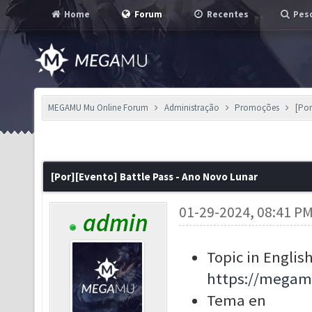
Home
Forum
Recentes
Pesq
MEGAMU Mu Online Forum
Administração
Promoções
[Por
[Por][Evento] Battle Pass - Ano Novo Lunar
01-29-2024, 08:41 P
admin
Topic in English
https://megam
Tema en