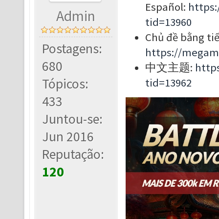
Español:
https
Admin
tid=13960
Chủ đề bằng tiế
Postagens:
https://megam
680
中文主题:
http
Tópicos:
tid=13962
433
Juntou-se:
Jun 2016
Reputação:
120