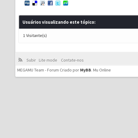
Usuários visualizando este tópico:
1 Visitante(s)
Subir
Lite mode
Contate-nos
MEGAMU Team - Forum Criado por
MyBB
.
Mu Online