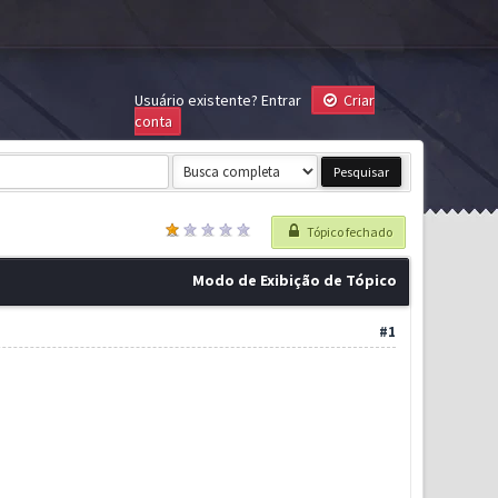
Usuário existente?
Entrar
Criar
conta
Tópico fechado
Modo de Exibição de Tópico
#1