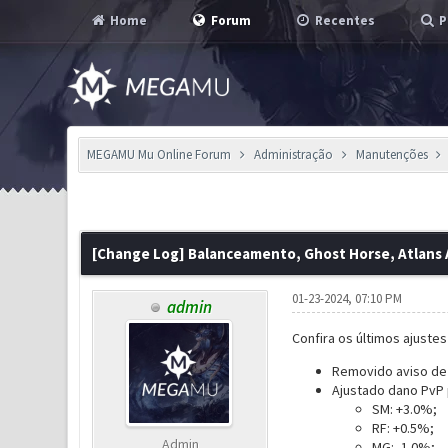
Home
Forum
Recentes
P
MEGAMU Mu Online Forum
Administração
Manutenções
4 Voto(s) - 1.25 em Média
1
2
3
4
5
[Change Log] Balanceamento, Ghost Horse, Atlans 
01-23-2024, 07:10 PM
admin
Confira os últimos ajuste
Removido aviso de 
Ajustado dano PvP 
SM: +3.0%;
RF: +0.5%;
Admin
MG: -1.0%;