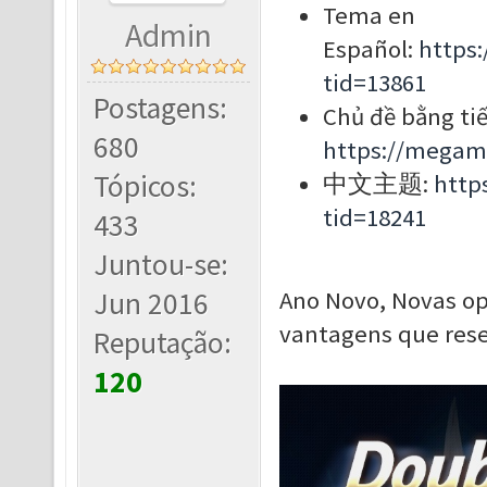
Tema en
Admin
Español:
https
tid=13861
Postagens:
Chủ đề bằng tiế
680
https://megam
Tópicos:
中文主题:
http
tid=18241
433
Juntou-se:
Jun 2016
Ano Novo, Novas o
vantagens que res
Reputação:
120