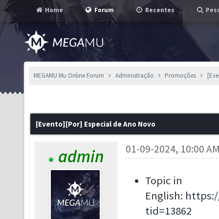
Home
Forum
Recentes
Pesq
MEGAMU Mu Online Forum
Administração
Promoções
[Eve
[Evento][Por] Especial de Ano Novo
01-09-2024, 10:00 A
admin
Topic in
English:
https:
tid=13862